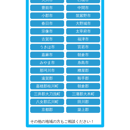
大川市
行橋市
豊前市
中間市
小郡市
筑紫野市
春日市
大野城市
宗像市
太宰府市
古賀市
福津市
うきは市
宮若市
嘉麻市
朝倉市
みやま市
糸島市
那珂川市
糟屋郡
遠賀郡
鞍手郡
嘉穂郡桂川町
朝倉郡
三井郡大刀洗町
三潴郡大木町
八女郡広川町
田川郡
京都郡
築上郡
その他の地域の方もご相談ください！