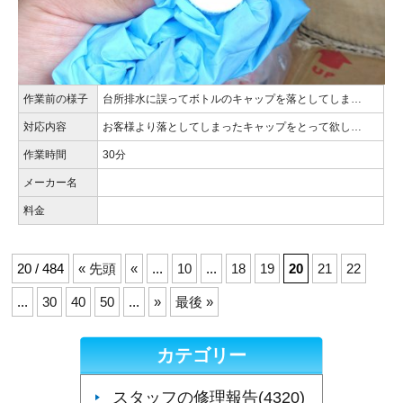
作業前の様子
台所排水に誤ってボトルのキャップを落としてしま…
対応内容
お客様より落としてしまったキャップをとって欲し…
作業時間
30分
メーカー名
料金
20 / 484
« 先頭
«
...
10
...
18
19
20
21
22
...
30
40
50
...
»
最後 »
カテゴリー
スタッフの修理報告(4320)