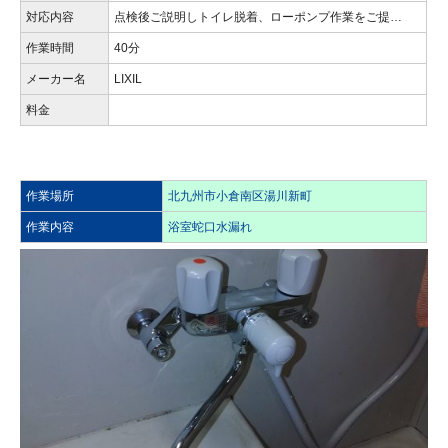
対応内容
点検後ご説明しトイレ脱着、ローポンプ作業をご提…
作業時間
40分
メーカー名
LIXIL
料金
作業場所
北九州市小倉南区湯川新町
作業内容
浴室蛇口水漏れ