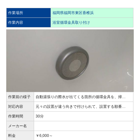
作業場所
福岡県福岡市東区香椎浜
作業内容
浴室循環金具取り付け
作業前の様子
自動湯張りの際水が出てくる箇所の循環金具を、掃…
対応内容
元々の設置が違う向きで付けられて、設置する順番…
作業時間
30分
メーカー名
料金
￥6,000～