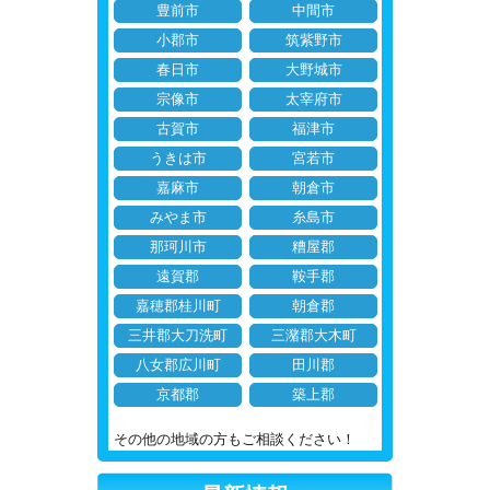
豊前市
中間市
小郡市
筑紫野市
春日市
大野城市
宗像市
太宰府市
古賀市
福津市
うきは市
宮若市
嘉麻市
朝倉市
みやま市
糸島市
那珂川市
糟屋郡
遠賀郡
鞍手郡
嘉穂郡桂川町
朝倉郡
三井郡大刀洗町
三潴郡大木町
八女郡広川町
田川郡
京都郡
築上郡
その他の地域の方もご相談ください！